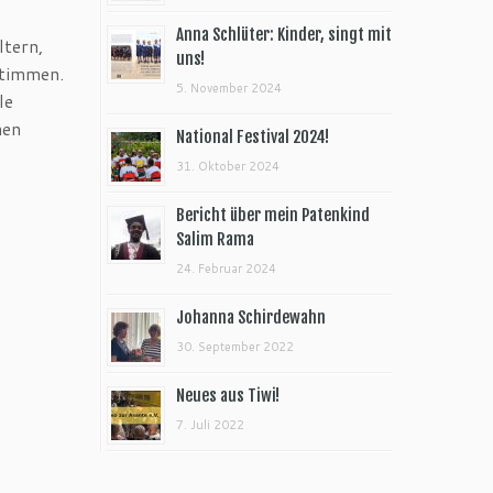
Anna Schlüter: Kinder, singt mit
ltern,
uns!
stimmen.
5. November 2024
le
nen
National Festival 2024!
31. Oktober 2024
Bericht über mein Patenkind
Salim Rama
24. Februar 2024
Johanna Schirdewahn
30. September 2022
Neues aus Tiwi!
7. Juli 2022