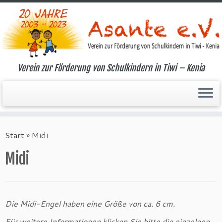
Verein zur Förderung von Schulkindern in Tiwi – Kenia
Zum
Inhalt
Start
»
Midi
springen
Midi
Die Midi-Engel haben eine Größe von ca. 6 cm.
Für weitere Informationen klicken Sie bitte die einzelnen