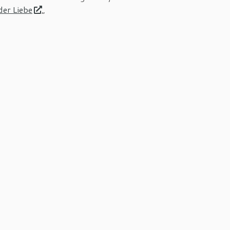
der Liebe
„