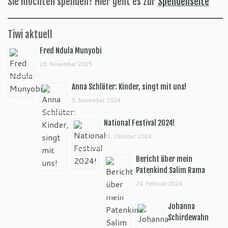
Sie möchten spenden? Hier geht es zur
Spendenseite
Tiwi aktuell
Fred Ndula Munyobi
28. November 2025
Anna Schlüter: Kinder, singt mit uns!
5. November 2024
National Festival 2024!
31. Oktober 2024
Bericht über mein
Patenkind Salim Rama
24. Februar 2024
Johanna
Schirdewahn