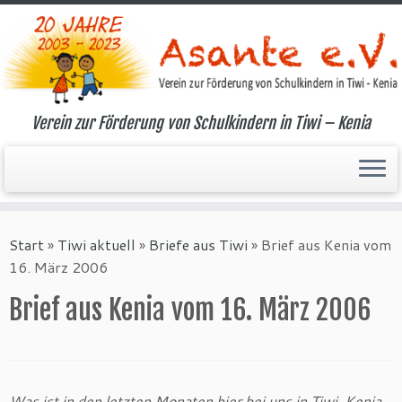
Verein zur Förderung von Schulkindern in Tiwi – Kenia
Zum
Inhalt
Start
»
Tiwi aktuell
»
Briefe aus Tiwi
»
Brief aus Kenia vom
springen
16. März 2006
Brief aus Kenia vom 16. März 2006
Was ist in den letzten Monaten hier bei uns in Tiwi, Kenia