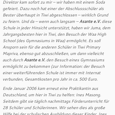
Direktor kam sofort zu mir – wir haben mit einem Soda
gefeiert. Dazu noch hat einer der Abschlussschüler als
Bester überhaupt in Tiwi abgeschlossen – wirklich Grund
zu feiern. Und da – wenn auch langsam –
Asante e.V.
diese
Schule in jeder Hinsicht unterstützt, haben wir Juma, dem
Jahrgangsbesten hier in Tiwi, den Besuch der Waa High
School (des Gymnasiums in Waa) ermöglicht. Es soll
Ansporn sein für die anderen Schüler in Tiwi Primary
Mapriva, ebenso gut abzuschließen, um dann vielleicht
auch durch
Asante e.V.
den Besuch eines Gymnasiums
ermöglicht zu bekommen (zur Information: der Besuch
einer weiterführenden Schule ist immer mit Internat
verbunden, Gesamtkosten pro Jahr in ca. 500 Euro.
Ende Januar 2006 kam erneut eine Praktikantin aus
Deutschland, um hier in Tiwi zu helfen: Ines Masong.
Seitdem gibt sie täglich nachmittags Förderunterricht für
28 Schüler und Schülerinnen. Wir sehen dies als große
Hilfe bei der schulischen Ausbildung dieser Kinder. Ines