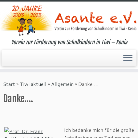
Verein zur Förderung von Schulkindern in Tiwi – Kenia
Zum
Inhalt
Start
»
Tiwi aktuell
»
Allgemein
»
Danke….
springen
Danke….
Ich bedanke mich für die große
Anteilnahme zum Tod meines