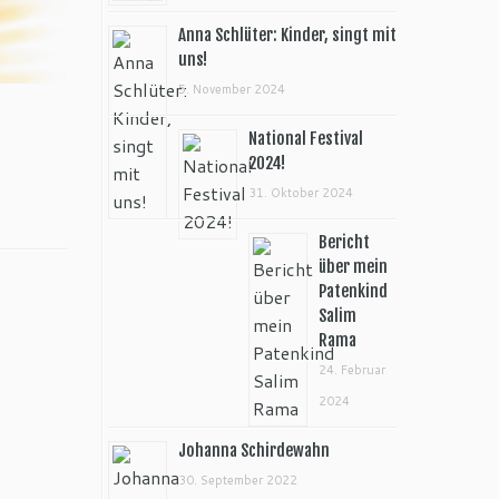
Anna Schlüter: Kinder, singt mit
uns!
5. November 2024
National Festival
2024!
31. Oktober 2024
Bericht
über mein
Patenkind
Salim
Rama
24. Februar
2024
Johanna Schirdewahn
30. September 2022