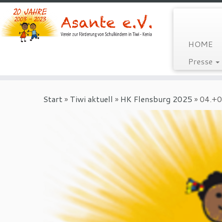
HOME
Presse
Zum
Inhalt
Start
»
Tiwi aktuell
»
HK Flensburg 2025
»
04.+0
springen