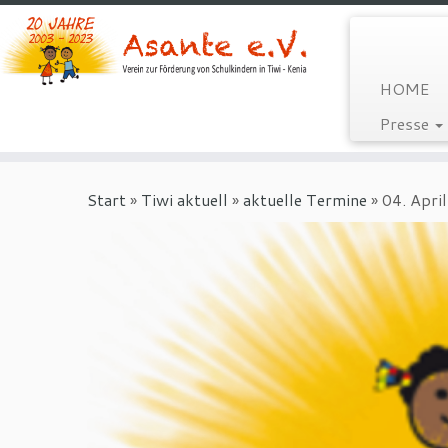
HOME
Presse
Zum
Inhalt
Start
»
Tiwi aktuell
»
aktuelle Termine
»
04. Apri
springen