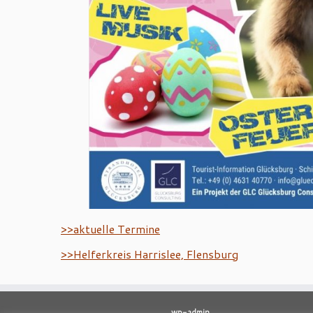
>>aktuelle Termine
>>Helferkreis
Harrislee, Flensburg
wp-admin