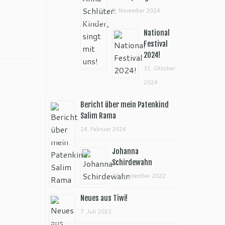
5. November 2024
National
Festival
2024!
31. Oktober
2024
Bericht über mein Patenkind
Salim Rama
24. Februar 2024
Johanna
Schirdewahn
30. September 2022
Neues aus Tiwi!
7. Juli 2022