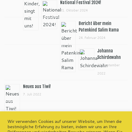
National Festival 2024!
31. Oktober 2024
Bericht über mein
Patenkind Salim Rama
24. Februar 2024
Johanna
Schirdewahn
30. September
2022
Neues aus Tiwi!
7. Juli 2022
Wir verwenden Cookies auf unserer Website, um Ihnen die
bestmögliche Erfahrung zu bieten, indem wir uns an Ihre
Präferenzen und wiederholten Besuche erinnern. Wenn Sie
wp-admin