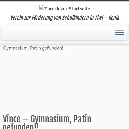
Verein zur Förderung von Schulkindern in Tiwi – Kenia
Zum
Inhalt
Start
»
Tiwi aktuell
»
Spendenaufrufe beendet
»
Vince –
springen
Gymnasium, Patin gefunden!!
Vince – Gymnasium, Patin
gefunden!!